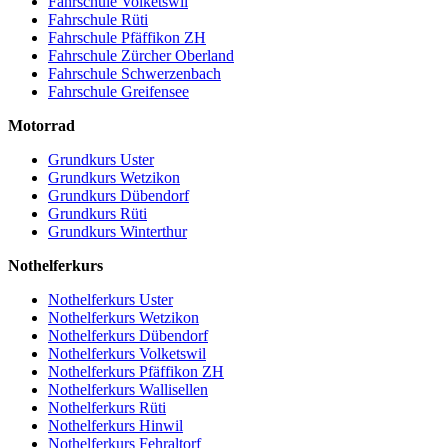
Fahrschule Volketswil
Fahrschule Rüti
Fahrschule Pfäffikon ZH
Fahrschule Zürcher Oberland
Fahrschule Schwerzenbach
Fahrschule Greifensee
Motorrad
Grundkurs Uster
Grundkurs Wetzikon
Grundkurs Dübendorf
Grundkurs Rüti
Grundkurs Winterthur
Nothelferkurs
Nothelferkurs Uster
Nothelferkurs Wetzikon
Nothelferkurs Dübendorf
Nothelferkurs Volketswil
Nothelferkurs Pfäffikon ZH
Nothelferkurs Wallisellen
Nothelferkurs Rüti
Nothelferkurs Hinwil
Nothelferkurs Fehraltorf