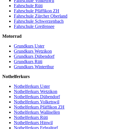
Fahrschule Volketswil
Fahrschule Rüti
Fahrschule Pfäffikon ZH
Fahrschule Zürcher Oberland
Fahrschule Schwerzenbach
Fahrschule Greifensee
Motorrad
Grundkurs Uster
Grundkurs Wetzikon
Grundkurs Dübendorf
Grundkurs Rüti
Grundkurs Winterthur
Nothelferkurs
Nothelferkurs Uster
Nothelferkurs Wetzikon
Nothelferkurs Dübendorf
Nothelferkurs Volketswil
Nothelferkurs Pfäffikon ZH
Nothelferkurs Wallisellen
Nothelferkurs Rüti
Nothelferkurs Hinwil
Nothelferkurs Fehraltorf