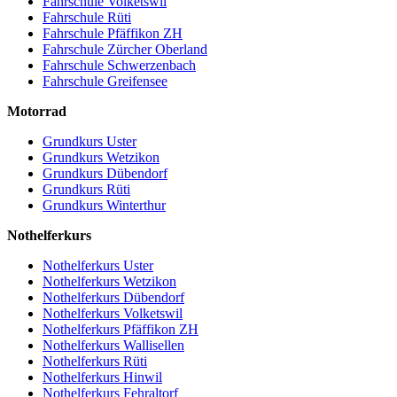
Fahrschule Volketswil
Fahrschule Rüti
Fahrschule Pfäffikon ZH
Fahrschule Zürcher Oberland
Fahrschule Schwerzenbach
Fahrschule Greifensee
Motorrad
Grundkurs Uster
Grundkurs Wetzikon
Grundkurs Dübendorf
Grundkurs Rüti
Grundkurs Winterthur
Nothelferkurs
Nothelferkurs Uster
Nothelferkurs Wetzikon
Nothelferkurs Dübendorf
Nothelferkurs Volketswil
Nothelferkurs Pfäffikon ZH
Nothelferkurs Wallisellen
Nothelferkurs Rüti
Nothelferkurs Hinwil
Nothelferkurs Fehraltorf