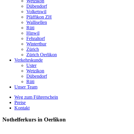
Wetzikon
Dübendorf
Volketswil
Pfäffikon ZH
Wallisellen
Rüti
Hinwil
Fehraltorf
Winterthur
Zürich
Zürich Oerlikon
Verkehrskunde
Uster
Wetzikon
Dübendorf
Rüti
Unser Team
Weg zum Führerschein
Preise
Kontakt
Nothelferkurs in Oerlikon