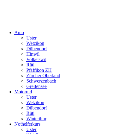
Auto
Uster
Wetzikon
Dübendorf
Hinwil
Volketswil
Rüti
Pfäffikon ZH
Zürcher Oberland
Schwerzenbach
Greifensee
Motorrad
Uster
Wetzikon
Dübendorf
Rüti
Winterthur
Nothelferkurs
Uster