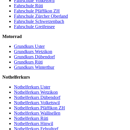
Fahrschule Volketswil
Fahrschule Rüti
Fahrschule Pfäffikon ZH
Fahrschule Zürcher Oberland
Fahrschule Schwerzenbach
Fahrschule Greifensee
Motorrad
Grundkurs Uster
Grundkurs Wetzikon
Grundkurs Dübendorf
Grundkurs Rüti
Grundkurs Winterthur
Nothelferkurs
Nothelferkurs Uster
Nothelferkurs Wetzikon
Nothelferkurs Dübendorf
Nothelferkurs Volketswil
Nothelferkurs Pfäffikon ZH
Nothelferkurs Wallisellen
Nothelferkurs Rüti
Nothelferkurs Hinwil
Nothelferkurs Fehraltorf