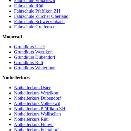
Fahrschule Volketswil
Fahrschule Rüti
Fahrschule Pfäffikon ZH
Fahrschule Zürcher Oberland
Fahrschule Schwerzenbach
Fahrschule Greifensee
Motorrad
Grundkurs Uster
Grundkurs Wetzikon
Grundkurs Dübendorf
Grundkurs Rüti
Grundkurs Winterthur
Nothelferkurs
Nothelferkurs Uster
Nothelferkurs Wetzikon
Nothelferkurs Dübendorf
Nothelferkurs Volketswil
Nothelferkurs Pfäffikon ZH
Nothelferkurs Wallisellen
Nothelferkurs Rüti
Nothelferkurs Hinwil
Nothelferkurs Fehraltorf