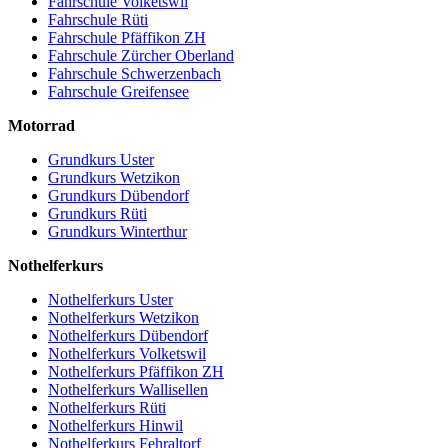
Fahrschule Volketswil
Fahrschule Rüti
Fahrschule Pfäffikon ZH
Fahrschule Zürcher Oberland
Fahrschule Schwerzenbach
Fahrschule Greifensee
Motorrad
Grundkurs Uster
Grundkurs Wetzikon
Grundkurs Dübendorf
Grundkurs Rüti
Grundkurs Winterthur
Nothelferkurs
Nothelferkurs Uster
Nothelferkurs Wetzikon
Nothelferkurs Dübendorf
Nothelferkurs Volketswil
Nothelferkurs Pfäffikon ZH
Nothelferkurs Wallisellen
Nothelferkurs Rüti
Nothelferkurs Hinwil
Nothelferkurs Fehraltorf