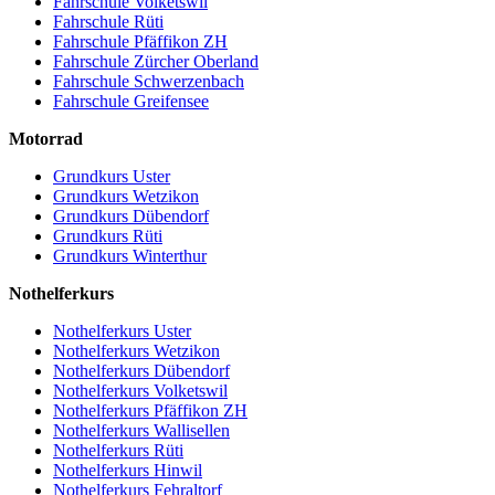
Fahrschule Volketswil
Fahrschule Rüti
Fahrschule Pfäffikon ZH
Fahrschule Zürcher Oberland
Fahrschule Schwerzenbach
Fahrschule Greifensee
Motorrad
Grundkurs Uster
Grundkurs Wetzikon
Grundkurs Dübendorf
Grundkurs Rüti
Grundkurs Winterthur
Nothelferkurs
Nothelferkurs Uster
Nothelferkurs Wetzikon
Nothelferkurs Dübendorf
Nothelferkurs Volketswil
Nothelferkurs Pfäffikon ZH
Nothelferkurs Wallisellen
Nothelferkurs Rüti
Nothelferkurs Hinwil
Nothelferkurs Fehraltorf