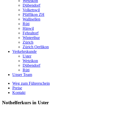
Wetzikon
Dübendorf
Volketswil
Pfäffikon ZH
Wallisellen
Rüti
Hinwil
Fehraltorf
Winterthur
Zürich
Zürich Oerlikon
Verkehrskunde
Uster
Wetzikon
Dübendorf
Rüti
Unser Team
Weg zum Führerschein
Preise
Kontakt
Nothelferkurs in Uster