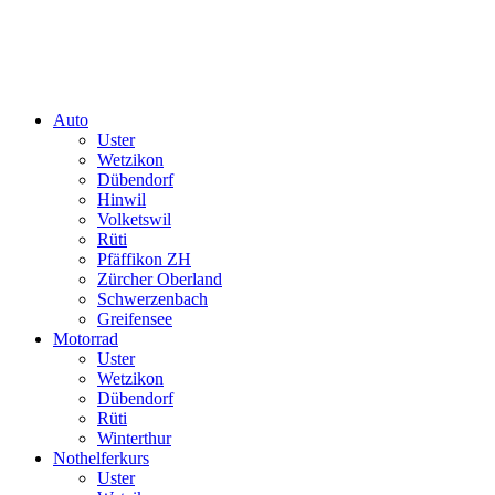
Auto
Uster
Wetzikon
Dübendorf
Hinwil
Volketswil
Rüti
Pfäffikon ZH
Zürcher Oberland
Schwerzenbach
Greifensee
Motorrad
Uster
Wetzikon
Dübendorf
Rüti
Winterthur
Nothelferkurs
Uster