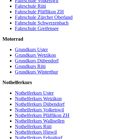
Fahrschule Volketswil
Fahrschule Rüti
Fahrschule Pfäffikon ZH
Fahrschule Zürcher Oberland
Fahrschule Schwerzenbach
Fahrschule Greifensee
Motorrad
Grundkurs Uster
Grundkurs Wetzikon
Grundkurs Dübendorf
Grundkurs Rüti
Grundkurs Winterthur
Nothelferkurs
Nothelferkurs Uster
Nothelferkurs Wetzikon
Nothelferkurs Dübendorf
Nothelferkurs Volketswil
Nothelferkurs Pfäffikon ZH
Nothelferkurs Wallisellen
Nothelferkurs Rüti
Nothelferkurs Hinwil
Nothelferkurs Fehraltorf