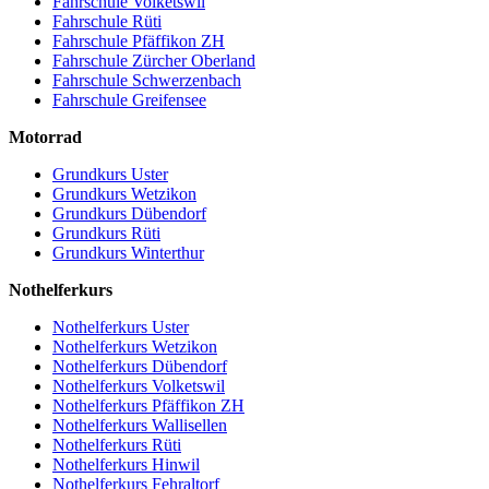
Fahrschule Volketswil
Fahrschule Rüti
Fahrschule Pfäffikon ZH
Fahrschule Zürcher Oberland
Fahrschule Schwerzenbach
Fahrschule Greifensee
Motorrad
Grundkurs Uster
Grundkurs Wetzikon
Grundkurs Dübendorf
Grundkurs Rüti
Grundkurs Winterthur
Nothelferkurs
Nothelferkurs Uster
Nothelferkurs Wetzikon
Nothelferkurs Dübendorf
Nothelferkurs Volketswil
Nothelferkurs Pfäffikon ZH
Nothelferkurs Wallisellen
Nothelferkurs Rüti
Nothelferkurs Hinwil
Nothelferkurs Fehraltorf