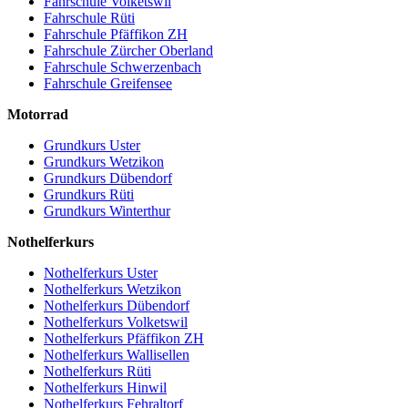
Fahrschule Volketswil
Fahrschule Rüti
Fahrschule Pfäffikon ZH
Fahrschule Zürcher Oberland
Fahrschule Schwerzenbach
Fahrschule Greifensee
Motorrad
Grundkurs Uster
Grundkurs Wetzikon
Grundkurs Dübendorf
Grundkurs Rüti
Grundkurs Winterthur
Nothelferkurs
Nothelferkurs Uster
Nothelferkurs Wetzikon
Nothelferkurs Dübendorf
Nothelferkurs Volketswil
Nothelferkurs Pfäffikon ZH
Nothelferkurs Wallisellen
Nothelferkurs Rüti
Nothelferkurs Hinwil
Nothelferkurs Fehraltorf