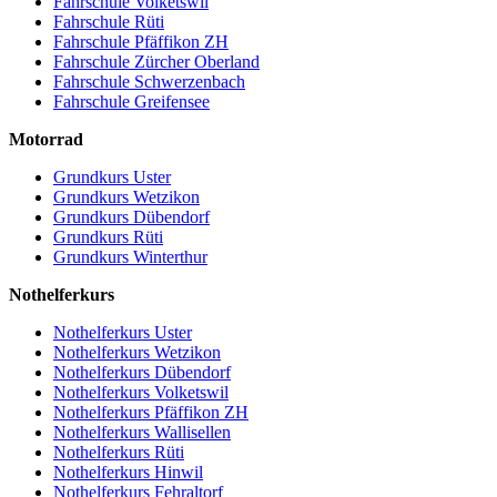
Fahrschule Volketswil
Fahrschule Rüti
Fahrschule Pfäffikon ZH
Fahrschule Zürcher Oberland
Fahrschule Schwerzenbach
Fahrschule Greifensee
Motorrad
Grundkurs Uster
Grundkurs Wetzikon
Grundkurs Dübendorf
Grundkurs Rüti
Grundkurs Winterthur
Nothelferkurs
Nothelferkurs Uster
Nothelferkurs Wetzikon
Nothelferkurs Dübendorf
Nothelferkurs Volketswil
Nothelferkurs Pfäffikon ZH
Nothelferkurs Wallisellen
Nothelferkurs Rüti
Nothelferkurs Hinwil
Nothelferkurs Fehraltorf