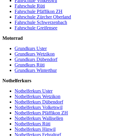
Fahrschule Volketswil
Fahrschule Rüti
Fahrschule Pfäffikon ZH
Fahrschule Zürcher Oberland
Fahrschule Schwerzenbach
Fahrschule Greifensee
Motorrad
Grundkurs Uster
Grundkurs Wetzikon
Grundkurs Dübendorf
Grundkurs Rüti
Grundkurs Winterthur
Nothelferkurs
Nothelferkurs Uster
Nothelferkurs Wetzikon
Nothelferkurs Dübendorf
Nothelferkurs Volketswil
Nothelferkurs Pfäffikon ZH
Nothelferkurs Wallisellen
Nothelferkurs Rüti
Nothelferkurs Hinwil
Nothelferkurs Fehraltorf