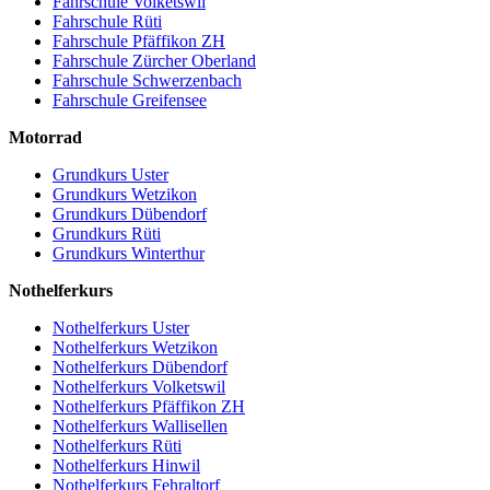
Fahrschule Volketswil
Fahrschule Rüti
Fahrschule Pfäffikon ZH
Fahrschule Zürcher Oberland
Fahrschule Schwerzenbach
Fahrschule Greifensee
Motorrad
Grundkurs Uster
Grundkurs Wetzikon
Grundkurs Dübendorf
Grundkurs Rüti
Grundkurs Winterthur
Nothelferkurs
Nothelferkurs Uster
Nothelferkurs Wetzikon
Nothelferkurs Dübendorf
Nothelferkurs Volketswil
Nothelferkurs Pfäffikon ZH
Nothelferkurs Wallisellen
Nothelferkurs Rüti
Nothelferkurs Hinwil
Nothelferkurs Fehraltorf