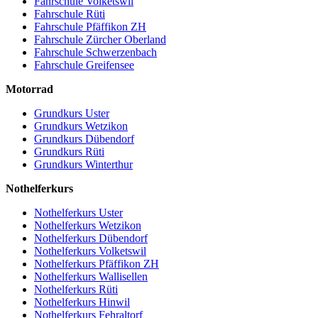
Fahrschule Volketswil
Fahrschule Rüti
Fahrschule Pfäffikon ZH
Fahrschule Zürcher Oberland
Fahrschule Schwerzenbach
Fahrschule Greifensee
Motorrad
Grundkurs Uster
Grundkurs Wetzikon
Grundkurs Dübendorf
Grundkurs Rüti
Grundkurs Winterthur
Nothelferkurs
Nothelferkurs Uster
Nothelferkurs Wetzikon
Nothelferkurs Dübendorf
Nothelferkurs Volketswil
Nothelferkurs Pfäffikon ZH
Nothelferkurs Wallisellen
Nothelferkurs Rüti
Nothelferkurs Hinwil
Nothelferkurs Fehraltorf