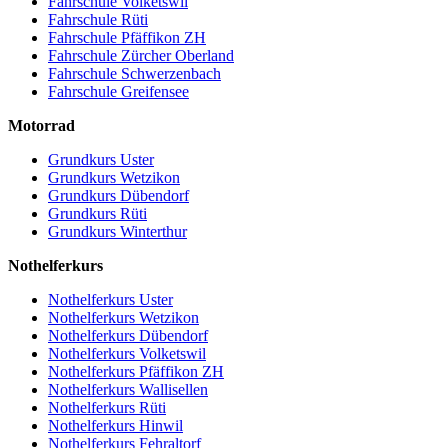
Fahrschule Volketswil
Fahrschule Rüti
Fahrschule Pfäffikon ZH
Fahrschule Zürcher Oberland
Fahrschule Schwerzenbach
Fahrschule Greifensee
Motorrad
Grundkurs Uster
Grundkurs Wetzikon
Grundkurs Dübendorf
Grundkurs Rüti
Grundkurs Winterthur
Nothelferkurs
Nothelferkurs Uster
Nothelferkurs Wetzikon
Nothelferkurs Dübendorf
Nothelferkurs Volketswil
Nothelferkurs Pfäffikon ZH
Nothelferkurs Wallisellen
Nothelferkurs Rüti
Nothelferkurs Hinwil
Nothelferkurs Fehraltorf