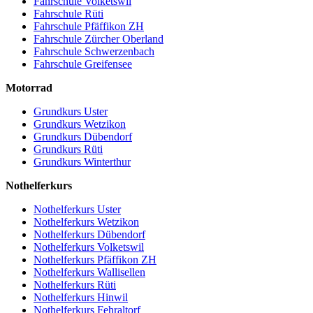
Fahrschule Volketswil
Fahrschule Rüti
Fahrschule Pfäffikon ZH
Fahrschule Zürcher Oberland
Fahrschule Schwerzenbach
Fahrschule Greifensee
Motorrad
Grundkurs Uster
Grundkurs Wetzikon
Grundkurs Dübendorf
Grundkurs Rüti
Grundkurs Winterthur
Nothelferkurs
Nothelferkurs Uster
Nothelferkurs Wetzikon
Nothelferkurs Dübendorf
Nothelferkurs Volketswil
Nothelferkurs Pfäffikon ZH
Nothelferkurs Wallisellen
Nothelferkurs Rüti
Nothelferkurs Hinwil
Nothelferkurs Fehraltorf