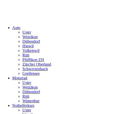
Auto
Uster
Wetzikon
Dübendorf
Hinwil
Volketswil
Rüti
Pfäffikon ZH
Zürcher Oberland
Schwerzenbach
Greifensee
Motorrad
Uster
Wetzikon
Dübendorf
Rüti
Winterthur
Nothelferkurs
Uster