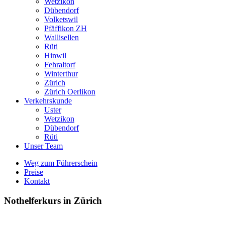
Wetzikon
Dübendorf
Volketswil
Pfäffikon ZH
Wallisellen
Rüti
Hinwil
Fehraltorf
Winterthur
Zürich
Zürich Oerlikon
Verkehrskunde
Uster
Wetzikon
Dübendorf
Rüti
Unser Team
Weg zum Führerschein
Preise
Kontakt
Nothelferkurs in Zürich