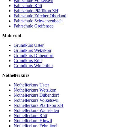
Fahrschule Volketswil
Fahrschule Rüti
Fahrschule Pfäffikon ZH
Fahrschule Zürcher Oberland
Fahrschule Schwerzenbach
Fahrschule Greifensee
Motorrad
Grundkurs Uster
Grundkurs Wetzikon
Grundkurs Dübendorf
Grundkurs Rüti
Grundkurs Winterthur
Nothelferkurs
Nothelferkurs Uster
Nothelferkurs Wetzikon
Nothelferkurs Dübendorf
Nothelferkurs Volketswil
Nothelferkurs Pfäffikon ZH
Nothelferkurs Wallisellen
Nothelferkurs Rüti
Nothelferkurs Hinwil
Nothelferkurs Fehraltorf