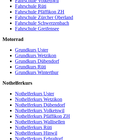
Fahrschule Volketswil
Fahrschule Rüti
Fahrschule Pfäffikon ZH
Fahrschule Zürcher Oberland
Fahrschule Schwerzenbach
Fahrschule Greifensee
Motorrad
Grundkurs Uster
Grundkurs Wetzikon
Grundkurs Dübendorf
Grundkurs Rüti
Grundkurs Winterthur
Nothelferkurs
Nothelferkurs Uster
Nothelferkurs Wetzikon
Nothelferkurs Dübendorf
Nothelferkurs Volketswil
Nothelferkurs Pfäffikon ZH
Nothelferkurs Wallisellen
Nothelferkurs Rüti
Nothelferkurs Hinwil
Nothelferkurs Fehraltorf