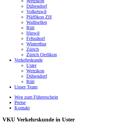
Wetzikon
Dübendorf
Volketswil
Pfäffikon ZH
Wallisellen
Rüti
Hinwil
Fehraltorf
Winterthur
Zürich
Zürich Oerlikon
Verkehrskunde
Uster
Wetzikon
Dübendorf
Rüti
Unser Team
Weg zum Führerschein
Preise
Kontakt
VKU Verkehrskunde in Uster