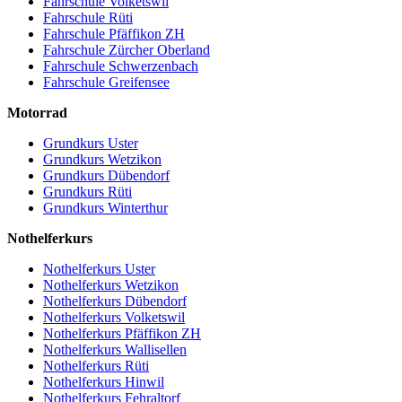
Fahrschule Volketswil
Fahrschule Rüti
Fahrschule Pfäffikon ZH
Fahrschule Zürcher Oberland
Fahrschule Schwerzenbach
Fahrschule Greifensee
Motorrad
Grundkurs Uster
Grundkurs Wetzikon
Grundkurs Dübendorf
Grundkurs Rüti
Grundkurs Winterthur
Nothelferkurs
Nothelferkurs Uster
Nothelferkurs Wetzikon
Nothelferkurs Dübendorf
Nothelferkurs Volketswil
Nothelferkurs Pfäffikon ZH
Nothelferkurs Wallisellen
Nothelferkurs Rüti
Nothelferkurs Hinwil
Nothelferkurs Fehraltorf