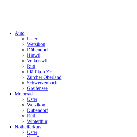
Auto
Uster
Wetzikon
Dübendorf
Hinwil
Volketswil
Rüti
Pfäffikon ZH
Zürcher Oberland
Schwerzenbach
Greifensee
Motorrad
Uster
Wetzikon
Dübendorf
Rüti
Winterthur
Nothelferkurs
Uster