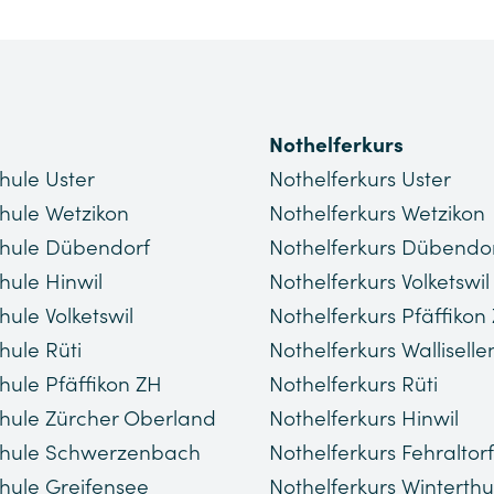
Nothelferkurs
hule Uster
Nothelferkurs Uster
hule Wetzikon
Nothelferkurs Wetzikon
hule Dübendorf
Nothelferkurs Dübendo
hule Hinwil
Nothelferkurs Volketswil
hule Volketswil
Nothelferkurs Pfäffikon
hule Rüti
Nothelferkurs Walliselle
hule Pfäffikon ZH
Nothelferkurs Rüti
hule Zürcher Oberland
Nothelferkurs Hinwil
chule Schwerzenbach
Nothelferkurs Fehraltorf
hule Greifensee
Nothelferkurs Winterthu