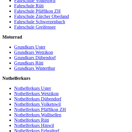
Fahrschule Volketswil
Fahrschule Rüti
Fahrschule Pfäffikon ZH
Fahrschule Zürcher Oberland
Fahrschule Schwerzenbach
Fahrschule Greifensee
Motorrad
Grundkurs Uster
Grundkurs Wetzikon
Grundkurs Dübendorf
Grundkurs Rüti
Grundkurs Winterthur
Nothelferkurs
Nothelferkurs Uster
Nothelferkurs Wetzikon
Nothelferkurs Dübendorf
Nothelferkurs Volketswil
Nothelferkurs Pfäffikon ZH
Nothelferkurs Wallisellen
Nothelferkurs Rüti
Nothelferkurs Hinwil
Nothelferkurs Fehraltorf