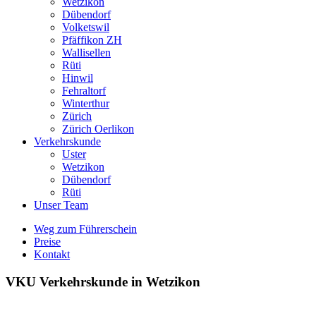
Wetzikon
Dübendorf
Volketswil
Pfäffikon ZH
Wallisellen
Rüti
Hinwil
Fehraltorf
Winterthur
Zürich
Zürich Oerlikon
Verkehrskunde
Uster
Wetzikon
Dübendorf
Rüti
Unser Team
Weg zum Führerschein
Preise
Kontakt
VKU Verkehrskunde in Wetzikon