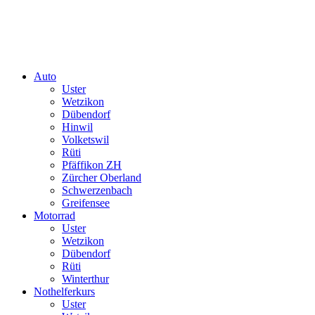
Auto
Uster
Wetzikon
Dübendorf
Hinwil
Volketswil
Rüti
Pfäffikon ZH
Zürcher Oberland
Schwerzenbach
Greifensee
Motorrad
Uster
Wetzikon
Dübendorf
Rüti
Winterthur
Nothelferkurs
Uster