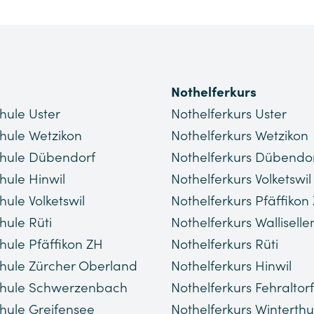
Nothelferkurs
hule Uster
Nothelferkurs Uster
hule Wetzikon
Nothelferkurs Wetzikon
hule Dübendorf
Nothelferkurs Dübendo
hule Hinwil
Nothelferkurs Volketswil
hule Volketswil
Nothelferkurs Pfäffikon
hule Rüti
Nothelferkurs Walliselle
hule Pfäffikon ZH
Nothelferkurs Rüti
hule Zürcher Oberland
Nothelferkurs Hinwil
chule Schwerzenbach
Nothelferkurs Fehraltorf
hule Greifensee
Nothelferkurs Winterthu