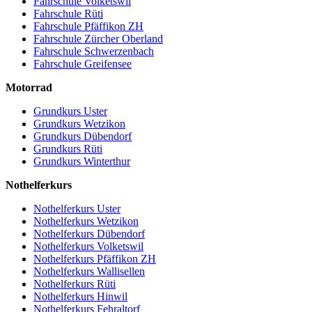
Fahrschule Volketswil
Fahrschule Rüti
Fahrschule Pfäffikon ZH
Fahrschule Zürcher Oberland
Fahrschule Schwerzenbach
Fahrschule Greifensee
Motorrad
Grundkurs Uster
Grundkurs Wetzikon
Grundkurs Dübendorf
Grundkurs Rüti
Grundkurs Winterthur
Nothelferkurs
Nothelferkurs Uster
Nothelferkurs Wetzikon
Nothelferkurs Dübendorf
Nothelferkurs Volketswil
Nothelferkurs Pfäffikon ZH
Nothelferkurs Wallisellen
Nothelferkurs Rüti
Nothelferkurs Hinwil
Nothelferkurs Fehraltorf