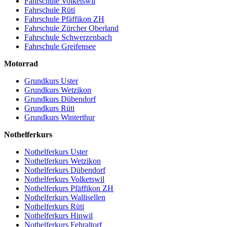
Fahrschule Volketswil
Fahrschule Rüti
Fahrschule Pfäffikon ZH
Fahrschule Zürcher Oberland
Fahrschule Schwerzenbach
Fahrschule Greifensee
Motorrad
Grundkurs Uster
Grundkurs Wetzikon
Grundkurs Dübendorf
Grundkurs Rüti
Grundkurs Winterthur
Nothelferkurs
Nothelferkurs Uster
Nothelferkurs Wetzikon
Nothelferkurs Dübendorf
Nothelferkurs Volketswil
Nothelferkurs Pfäffikon ZH
Nothelferkurs Wallisellen
Nothelferkurs Rüti
Nothelferkurs Hinwil
Nothelferkurs Fehraltorf