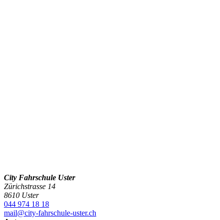
privaten Auto und einer privaten Begleitperson zu
«versuchen».
Dritte Prüfungen können nur in Zürich oder Winterthur
absolviert werden. In diesen Städten hat es sehr viele «Fallen»
was enorme Ortskenntnisse voraussetzt. Ausserdem ist der
Verkehr viel komplexer (Tram, Trameinspuren,
Warteraumbenützung, Busspuren, schwierige Kreuzungen
und Verkehrsplätze, Lichtsignale, etc.) Auch wird ein
Expertengespräch mit dir, deinem Fahrlehrer und dem
Chefexperten zwingend nötig. Dein Mehraufwand wird, aus
unserer Erfahrung, ca. 2000-3000 Franken betragen. Also
bitte spiel nicht Roulett, sondern vertraue deinem Fahrlehrer
und gehe lieber auf Nummer sicher.
City Fahrschule Uster
Zürichstrasse 14
8610 Uster
044 974 18 18
mail@city-fahrschule-uster.ch