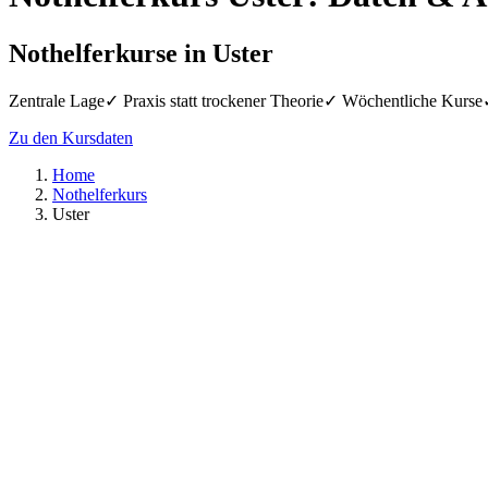
Nothelferkurse in Uster
Zentrale Lage
✓
Praxis statt trockener Theorie
✓
Wöchentliche Kurse
Zu den Kursdaten
Home
Nothelferkurs
Uster
Brunnenstrasse 1, 8610 Uster
reitag, 04. Sep. 2026
9:00 – 22:00 Uhr
amstag, 05. Sep. 2026
9:00 – 17:00 Uhr
reis inkl. Ausweis
CHF 119.–
nmelden
Brunnenstrasse 1, 8610 Uster
reitag, 18. Sep. 2026
9:00 – 22:00 Uhr