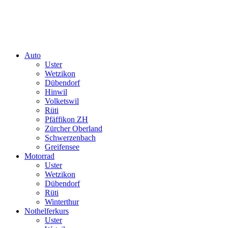
Auto
Uster
Wetzikon
Dübendorf
Hinwil
Volketswil
Rüti
Pfäffikon ZH
Zürcher Oberland
Schwerzenbach
Greifensee
Motorrad
Uster
Wetzikon
Dübendorf
Rüti
Winterthur
Nothelferkurs
Uster