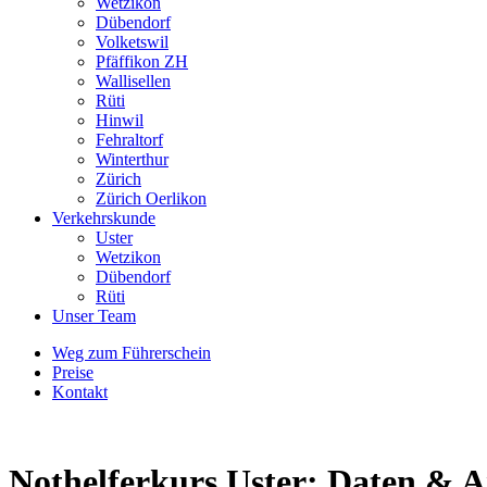
Wetzikon
Dübendorf
Volketswil
Pfäffikon ZH
Wallisellen
Rüti
Hinwil
Fehraltorf
Winterthur
Zürich
Zürich Oerlikon
Verkehrskunde
Uster
Wetzikon
Dübendorf
Rüti
Unser Team
Weg zum Führerschein
Preise
Kontakt
Nothelferkurs Uster: Daten &