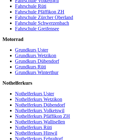
Fahrschule Volketswil
Fahrschule Rüti
Fahrschule Pfäffikon ZH
Fahrschule Zürcher Oberland
Fahrschule Schwerzenbach
Fahrschule Greifensee
Motorrad
Grundkurs Uster
Grundkurs Wetzikon
Grundkurs Dübendorf
Grundkurs Rüti
Grundkurs Winterthur
Nothelferkurs
Nothelferkurs Uster
Nothelferkurs Wetzikon
Nothelferkurs Dübendorf
Nothelferkurs Volketswil
Nothelferkurs Pfäffikon ZH
Nothelferkurs Wallisellen
Nothelferkurs Rüti
Nothelferkurs Hinwil
Nothelferkurs Fehraltorf