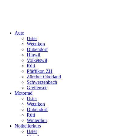
Auto
Uster
Wetzikon
Dübendorf
Hinwil
Volketswil
Rüti
Pfäffikon ZH
Zürcher Oberland
Schwerzenbach
Greifensee
Motorrad
Uster
Wetzikon
Dübendorf
Rüti
Winterthur
Nothelferkurs
Uster