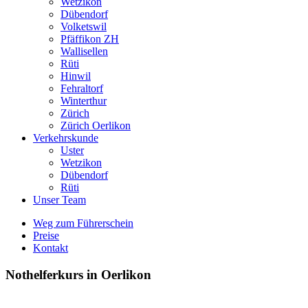
Wetzikon
Dübendorf
Volketswil
Pfäffikon ZH
Wallisellen
Rüti
Hinwil
Fehraltorf
Winterthur
Zürich
Zürich Oerlikon
Verkehrskunde
Uster
Wetzikon
Dübendorf
Rüti
Unser Team
Weg zum Führerschein
Preise
Kontakt
Nothelferkurs in Oerlikon