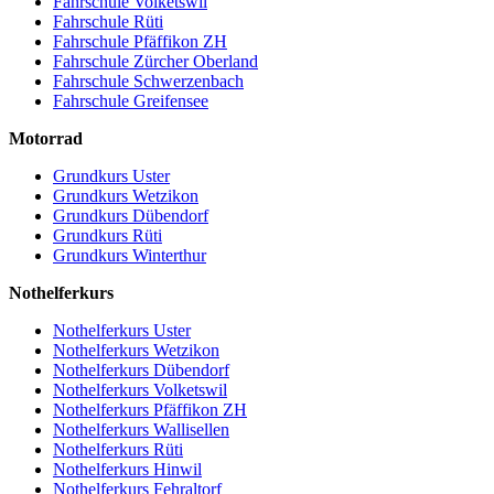
Fahrschule Volketswil
Fahrschule Rüti
Fahrschule Pfäffikon ZH
Fahrschule Zürcher Oberland
Fahrschule Schwerzenbach
Fahrschule Greifensee
Motorrad
Grundkurs Uster
Grundkurs Wetzikon
Grundkurs Dübendorf
Grundkurs Rüti
Grundkurs Winterthur
Nothelferkurs
Nothelferkurs Uster
Nothelferkurs Wetzikon
Nothelferkurs Dübendorf
Nothelferkurs Volketswil
Nothelferkurs Pfäffikon ZH
Nothelferkurs Wallisellen
Nothelferkurs Rüti
Nothelferkurs Hinwil
Nothelferkurs Fehraltorf