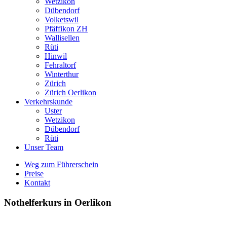
Wetzikon
Dübendorf
Volketswil
Pfäffikon ZH
Wallisellen
Rüti
Hinwil
Fehraltorf
Winterthur
Zürich
Zürich Oerlikon
Verkehrskunde
Uster
Wetzikon
Dübendorf
Rüti
Unser Team
Weg zum Führerschein
Preise
Kontakt
Nothelferkurs in Oerlikon