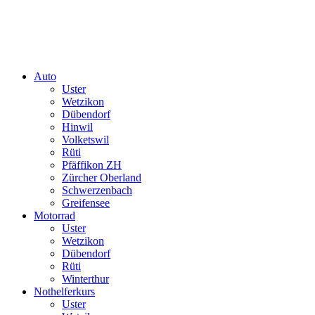
Auto
Uster
Wetzikon
Dübendorf
Hinwil
Volketswil
Rüti
Pfäffikon ZH
Zürcher Oberland
Schwerzenbach
Greifensee
Motorrad
Uster
Wetzikon
Dübendorf
Rüti
Winterthur
Nothelferkurs
Uster