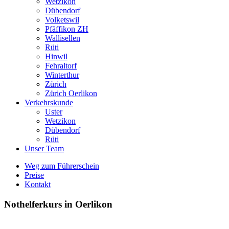
Wetzikon
Dübendorf
Volketswil
Pfäffikon ZH
Wallisellen
Rüti
Hinwil
Fehraltorf
Winterthur
Zürich
Zürich Oerlikon
Verkehrskunde
Uster
Wetzikon
Dübendorf
Rüti
Unser Team
Weg zum Führerschein
Preise
Kontakt
Nothelferkurs in Oerlikon