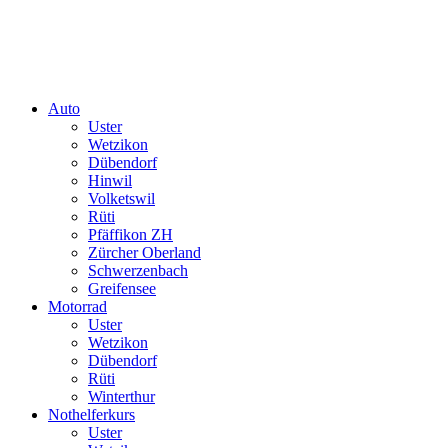
Auto
Uster
Wetzikon
Dübendorf
Hinwil
Volketswil
Rüti
Pfäffikon ZH
Zürcher Oberland
Schwerzenbach
Greifensee
Motorrad
Uster
Wetzikon
Dübendorf
Rüti
Winterthur
Nothelferkurs
Uster