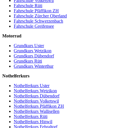
Fahrschule Volketswil
Fahrschule Rüti
Fahrschule Pfäffikon ZH
Fahrschule Zürcher Oberland
Fahrschule Schwerzenbach
Fahrschule Greifensee
Motorrad
Grundkurs Uster
Grundkurs Wetzikon
Grundkurs Dübendorf
Grundkurs Rüti
Grundkurs Winterthur
Nothelferkurs
Nothelferkurs Uster
Nothelferkurs Wetzikon
Nothelferkurs Dübendorf
Nothelferkurs Volketswil
Nothelferkurs Pfäffikon ZH
Nothelferkurs Wallisellen
Nothelferkurs Rüti
Nothelferkurs Hinwil
Nothelferkurs Fehraltorf