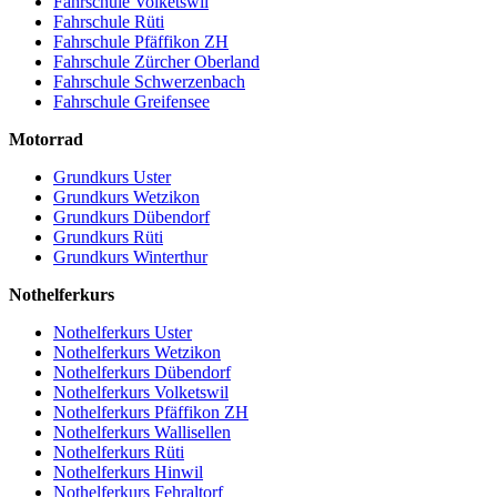
Fahrschule Volketswil
Fahrschule Rüti
Fahrschule Pfäffikon ZH
Fahrschule Zürcher Oberland
Fahrschule Schwerzenbach
Fahrschule Greifensee
Motorrad
Grundkurs Uster
Grundkurs Wetzikon
Grundkurs Dübendorf
Grundkurs Rüti
Grundkurs Winterthur
Nothelferkurs
Nothelferkurs Uster
Nothelferkurs Wetzikon
Nothelferkurs Dübendorf
Nothelferkurs Volketswil
Nothelferkurs Pfäffikon ZH
Nothelferkurs Wallisellen
Nothelferkurs Rüti
Nothelferkurs Hinwil
Nothelferkurs Fehraltorf