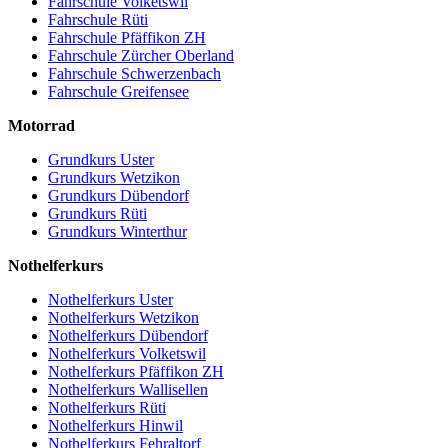
Fahrschule Volketswil
Fahrschule Rüti
Fahrschule Pfäffikon ZH
Fahrschule Zürcher Oberland
Fahrschule Schwerzenbach
Fahrschule Greifensee
Motorrad
Grundkurs Uster
Grundkurs Wetzikon
Grundkurs Dübendorf
Grundkurs Rüti
Grundkurs Winterthur
Nothelferkurs
Nothelferkurs Uster
Nothelferkurs Wetzikon
Nothelferkurs Dübendorf
Nothelferkurs Volketswil
Nothelferkurs Pfäffikon ZH
Nothelferkurs Wallisellen
Nothelferkurs Rüti
Nothelferkurs Hinwil
Nothelferkurs Fehraltorf