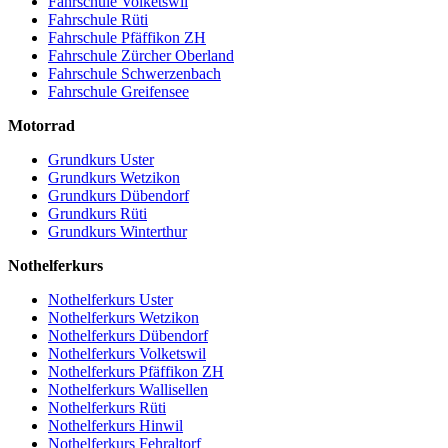
Fahrschule Volketswil
Fahrschule Rüti
Fahrschule Pfäffikon ZH
Fahrschule Zürcher Oberland
Fahrschule Schwerzenbach
Fahrschule Greifensee
Motorrad
Grundkurs Uster
Grundkurs Wetzikon
Grundkurs Dübendorf
Grundkurs Rüti
Grundkurs Winterthur
Nothelferkurs
Nothelferkurs Uster
Nothelferkurs Wetzikon
Nothelferkurs Dübendorf
Nothelferkurs Volketswil
Nothelferkurs Pfäffikon ZH
Nothelferkurs Wallisellen
Nothelferkurs Rüti
Nothelferkurs Hinwil
Nothelferkurs Fehraltorf