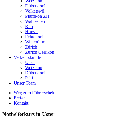
Wetzikon
Dübendorf
Volketswil
Pfäffikon ZH
Wallisellen
Rüti
Hinwil
Fehraltorf
Winterthur
Zürich
Zürich Oerlikon
Verkehrskunde
Uster
Wetzikon
Dübendorf
Rüti
Unser Team
Weg zum Führerschein
Preise
Kontakt
Nothelferkurs in Uster