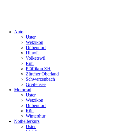
Auto
Uster
Wetzikon
Dübendorf
Hinwil
Volketswil
Rüti
Pfäffikon ZH
Zürcher Oberland
Schwerzenbach
Greifensee
Motorrad
Uster
Wetzikon
Dübendorf
Rüti
Winterthur
Nothelferkurs
Uster