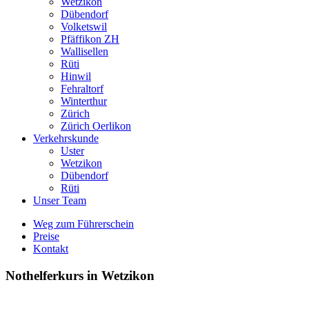
Wetzikon
Dübendorf
Volketswil
Pfäffikon ZH
Wallisellen
Rüti
Hinwil
Fehraltorf
Winterthur
Zürich
Zürich Oerlikon
Verkehrskunde
Uster
Wetzikon
Dübendorf
Rüti
Unser Team
Weg zum Führerschein
Preise
Kontakt
Nothelferkurs in Wetzikon