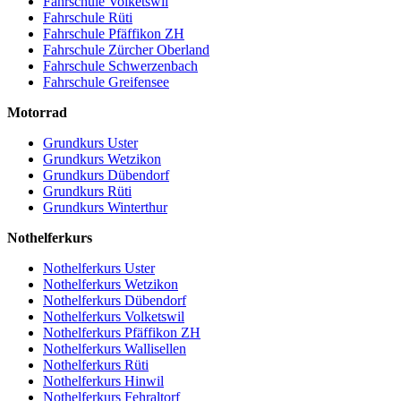
Fahrschule Volketswil
Fahrschule Rüti
Fahrschule Pfäffikon ZH
Fahrschule Zürcher Oberland
Fahrschule Schwerzenbach
Fahrschule Greifensee
Motorrad
Grundkurs Uster
Grundkurs Wetzikon
Grundkurs Dübendorf
Grundkurs Rüti
Grundkurs Winterthur
Nothelferkurs
Nothelferkurs Uster
Nothelferkurs Wetzikon
Nothelferkurs Dübendorf
Nothelferkurs Volketswil
Nothelferkurs Pfäffikon ZH
Nothelferkurs Wallisellen
Nothelferkurs Rüti
Nothelferkurs Hinwil
Nothelferkurs Fehraltorf