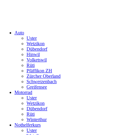
Auto
Uster
Wetzikon
Dübendorf
Hinwil
Volketswil
Rüti
Pfäffikon ZH
Zürcher Oberland
Schwerzenbach
Greifensee
Motorrad
Uster
Wetzikon
Dübendorf
Rüti
Winterthur
Nothelferkurs
Uster