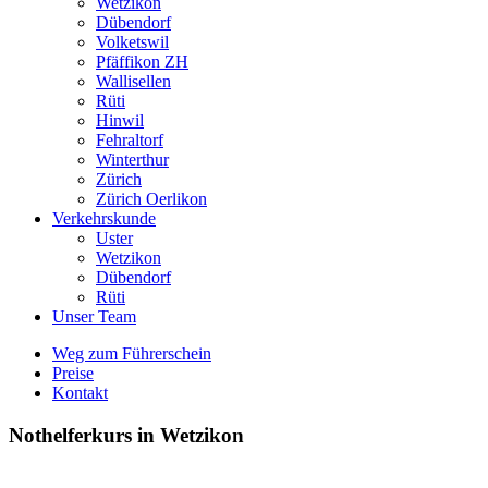
Wetzikon
Dübendorf
Volketswil
Pfäffikon ZH
Wallisellen
Rüti
Hinwil
Fehraltorf
Winterthur
Zürich
Zürich Oerlikon
Verkehrskunde
Uster
Wetzikon
Dübendorf
Rüti
Unser Team
Weg zum Führerschein
Preise
Kontakt
Nothelferkurs in Wetzikon