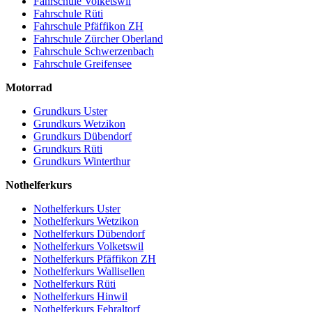
Fahrschule Volketswil
Fahrschule Rüti
Fahrschule Pfäffikon ZH
Fahrschule Zürcher Oberland
Fahrschule Schwerzenbach
Fahrschule Greifensee
Motorrad
Grundkurs Uster
Grundkurs Wetzikon
Grundkurs Dübendorf
Grundkurs Rüti
Grundkurs Winterthur
Nothelferkurs
Nothelferkurs Uster
Nothelferkurs Wetzikon
Nothelferkurs Dübendorf
Nothelferkurs Volketswil
Nothelferkurs Pfäffikon ZH
Nothelferkurs Wallisellen
Nothelferkurs Rüti
Nothelferkurs Hinwil
Nothelferkurs Fehraltorf