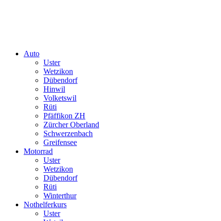
Auto
Uster
Wetzikon
Dübendorf
Hinwil
Volketswil
Rüti
Pfäffikon ZH
Zürcher Oberland
Schwerzenbach
Greifensee
Motorrad
Uster
Wetzikon
Dübendorf
Rüti
Winterthur
Nothelferkurs
Uster