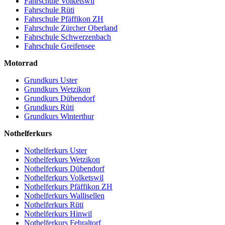
Fahrschule Volketswil
Fahrschule Rüti
Fahrschule Pfäffikon ZH
Fahrschule Zürcher Oberland
Fahrschule Schwerzenbach
Fahrschule Greifensee
Motorrad
Grundkurs Uster
Grundkurs Wetzikon
Grundkurs Dübendorf
Grundkurs Rüti
Grundkurs Winterthur
Nothelferkurs
Nothelferkurs Uster
Nothelferkurs Wetzikon
Nothelferkurs Dübendorf
Nothelferkurs Volketswil
Nothelferkurs Pfäffikon ZH
Nothelferkurs Wallisellen
Nothelferkurs Rüti
Nothelferkurs Hinwil
Nothelferkurs Fehraltorf