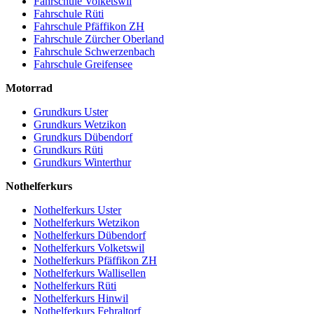
Fahrschule Volketswil
Fahrschule Rüti
Fahrschule Pfäffikon ZH
Fahrschule Zürcher Oberland
Fahrschule Schwerzenbach
Fahrschule Greifensee
Motorrad
Grundkurs Uster
Grundkurs Wetzikon
Grundkurs Dübendorf
Grundkurs Rüti
Grundkurs Winterthur
Nothelferkurs
Nothelferkurs Uster
Nothelferkurs Wetzikon
Nothelferkurs Dübendorf
Nothelferkurs Volketswil
Nothelferkurs Pfäffikon ZH
Nothelferkurs Wallisellen
Nothelferkurs Rüti
Nothelferkurs Hinwil
Nothelferkurs Fehraltorf