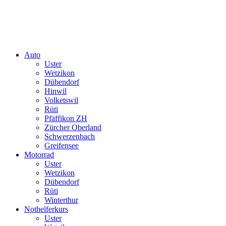
Auto
Uster
Wetzikon
Dübendorf
Hinwil
Volketswil
Rüti
Pfäffikon ZH
Zürcher Oberland
Schwerzenbach
Greifensee
Motorrad
Uster
Wetzikon
Dübendorf
Rüti
Winterthur
Nothelferkurs
Uster