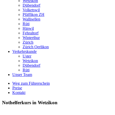
Wetzikon
Dübendorf
Volketswil
Pfäffikon ZH
Wallisellen
Rüti
Hinwil
Fehraltorf
Winterthur
Zürich
Zürich Oerlikon
Verkehrskunde
Uster
Wetzikon
Dübendorf
Rüti
Unser Team
Weg zum Führerschein
Preise
Kontakt
Nothelferkurs in Wetzikon