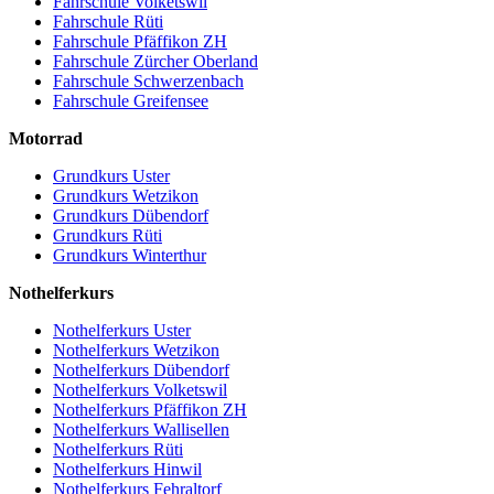
Fahrschule Volketswil
Fahrschule Rüti
Fahrschule Pfäffikon ZH
Fahrschule Zürcher Oberland
Fahrschule Schwerzenbach
Fahrschule Greifensee
Motorrad
Grundkurs Uster
Grundkurs Wetzikon
Grundkurs Dübendorf
Grundkurs Rüti
Grundkurs Winterthur
Nothelferkurs
Nothelferkurs Uster
Nothelferkurs Wetzikon
Nothelferkurs Dübendorf
Nothelferkurs Volketswil
Nothelferkurs Pfäffikon ZH
Nothelferkurs Wallisellen
Nothelferkurs Rüti
Nothelferkurs Hinwil
Nothelferkurs Fehraltorf