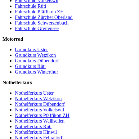
Fahrschule Volketswil
Fahrschule Rüti
Fahrschule Pfäffikon ZH
Fahrschule Zürcher Oberland
Fahrschule Schwerzenbach
Fahrschule Greifensee
Motorrad
Grundkurs Uster
Grundkurs Wetzikon
Grundkurs Dübendorf
Grundkurs Rüti
Grundkurs Winterthur
Nothelferkurs
Nothelferkurs Uster
Nothelferkurs Wetzikon
Nothelferkurs Dübendorf
Nothelferkurs Volketswil
Nothelferkurs Pfäffikon ZH
Nothelferkurs Wallisellen
Nothelferkurs Rüti
Nothelferkurs Hinwil
Nothelferkurs Fehraltorf