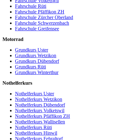
Fahrschule Volketswil
Fahrschule Rüti
Fahrschule Pfäffikon ZH
Fahrschule Zürcher Oberland
Fahrschule Schwerzenbach
Fahrschule Greifensee
Motorrad
Grundkurs Uster
Grundkurs Wetzikon
Grundkurs Dübendorf
Grundkurs Rüti
Grundkurs Winterthur
Nothelferkurs
Nothelferkurs Uster
Nothelferkurs Wetzikon
Nothelferkurs Dübendorf
Nothelferkurs Volketswil
Nothelferkurs Pfäffikon ZH
Nothelferkurs Wallisellen
Nothelferkurs Rüti
Nothelferkurs Hinwil
Nothelferkurs Fehraltorf