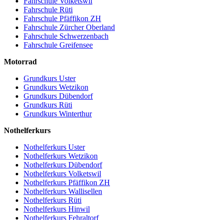
Fahrschule Volketswil
Fahrschule Rüti
Fahrschule Pfäffikon ZH
Fahrschule Zürcher Oberland
Fahrschule Schwerzenbach
Fahrschule Greifensee
Motorrad
Grundkurs Uster
Grundkurs Wetzikon
Grundkurs Dübendorf
Grundkurs Rüti
Grundkurs Winterthur
Nothelferkurs
Nothelferkurs Uster
Nothelferkurs Wetzikon
Nothelferkurs Dübendorf
Nothelferkurs Volketswil
Nothelferkurs Pfäffikon ZH
Nothelferkurs Wallisellen
Nothelferkurs Rüti
Nothelferkurs Hinwil
Nothelferkurs Fehraltorf