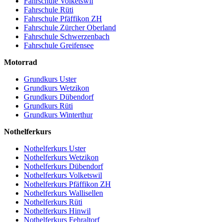
Fahrschule Volketswil
Fahrschule Rüti
Fahrschule Pfäffikon ZH
Fahrschule Zürcher Oberland
Fahrschule Schwerzenbach
Fahrschule Greifensee
Motorrad
Grundkurs Uster
Grundkurs Wetzikon
Grundkurs Dübendorf
Grundkurs Rüti
Grundkurs Winterthur
Nothelferkurs
Nothelferkurs Uster
Nothelferkurs Wetzikon
Nothelferkurs Dübendorf
Nothelferkurs Volketswil
Nothelferkurs Pfäffikon ZH
Nothelferkurs Wallisellen
Nothelferkurs Rüti
Nothelferkurs Hinwil
Nothelferkurs Fehraltorf