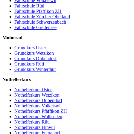
Fahrschule Volketswil
Fahrschule Rüti
Fahrschule Pfäffikon ZH
Fahrschule Zürcher Oberland
Fahrschule Schwerzenbach
Fahrschule Greifensee
Motorrad
Grundkurs Uster
Grundkurs Wetzikon
Grundkurs Dübendorf
Grundkurs Rüti
Grundkurs Winterthur
Nothelferkurs
Nothelferkurs Uster
Nothelferkurs Wetzikon
Nothelferkurs Dübendorf
Nothelferkurs Volketswil
Nothelferkurs Pfäffikon ZH
Nothelferkurs Wallisellen
Nothelferkurs Rüti
Nothelferkurs Hinwil
Nothelferkurs Fehraltorf