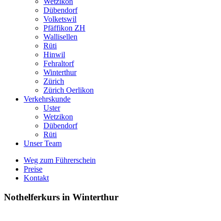
Wetzikon
Dübendorf
Volketswil
Pfäffikon ZH
Wallisellen
Rüti
Hinwil
Fehraltorf
Winterthur
Zürich
Zürich Oerlikon
Verkehrskunde
Uster
Wetzikon
Dübendorf
Rüti
Unser Team
Weg zum Führerschein
Preise
Kontakt
Nothelferkurs in Winterthur