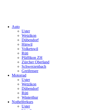
Auto
Uster
Wetzikon
Dübendorf
Hinwil
Volketswil
Rüti
Pfäffikon ZH
Zürcher Oberland
Schwerzenbach
Greifensee
Motorrad
Uster
Wetzikon
Dübendorf
Rüti
Winterthur
Nothelferkurs
Uster