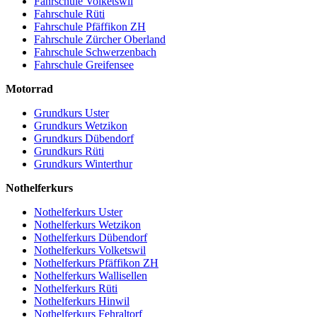
Fahrschule Volketswil
Fahrschule Rüti
Fahrschule Pfäffikon ZH
Fahrschule Zürcher Oberland
Fahrschule Schwerzenbach
Fahrschule Greifensee
Motorrad
Grundkurs Uster
Grundkurs Wetzikon
Grundkurs Dübendorf
Grundkurs Rüti
Grundkurs Winterthur
Nothelferkurs
Nothelferkurs Uster
Nothelferkurs Wetzikon
Nothelferkurs Dübendorf
Nothelferkurs Volketswil
Nothelferkurs Pfäffikon ZH
Nothelferkurs Wallisellen
Nothelferkurs Rüti
Nothelferkurs Hinwil
Nothelferkurs Fehraltorf