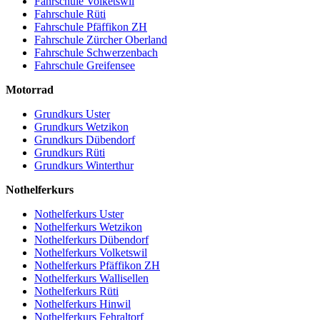
Fahrschule Volketswil
Fahrschule Rüti
Fahrschule Pfäffikon ZH
Fahrschule Zürcher Oberland
Fahrschule Schwerzenbach
Fahrschule Greifensee
Motorrad
Grundkurs Uster
Grundkurs Wetzikon
Grundkurs Dübendorf
Grundkurs Rüti
Grundkurs Winterthur
Nothelferkurs
Nothelferkurs Uster
Nothelferkurs Wetzikon
Nothelferkurs Dübendorf
Nothelferkurs Volketswil
Nothelferkurs Pfäffikon ZH
Nothelferkurs Wallisellen
Nothelferkurs Rüti
Nothelferkurs Hinwil
Nothelferkurs Fehraltorf