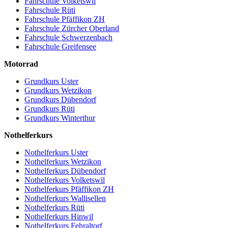
Fahrschule Volketswil
Fahrschule Rüti
Fahrschule Pfäffikon ZH
Fahrschule Zürcher Oberland
Fahrschule Schwerzenbach
Fahrschule Greifensee
Motorrad
Grundkurs Uster
Grundkurs Wetzikon
Grundkurs Dübendorf
Grundkurs Rüti
Grundkurs Winterthur
Nothelferkurs
Nothelferkurs Uster
Nothelferkurs Wetzikon
Nothelferkurs Dübendorf
Nothelferkurs Volketswil
Nothelferkurs Pfäffikon ZH
Nothelferkurs Wallisellen
Nothelferkurs Rüti
Nothelferkurs Hinwil
Nothelferkurs Fehraltorf