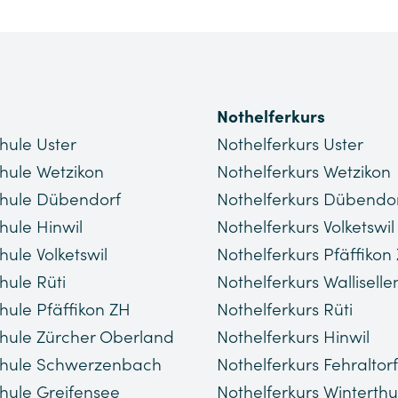
Nothelferkurs
hule Uster
Nothelferkurs Uster
hule Wetzikon
Nothelferkurs Wetzikon
hule Dübendorf
Nothelferkurs Dübendo
hule Hinwil
Nothelferkurs Volketswil
hule Volketswil
Nothelferkurs Pfäffikon
hule Rüti
Nothelferkurs Walliselle
hule Pfäffikon ZH
Nothelferkurs Rüti
hule Zürcher Oberland
Nothelferkurs Hinwil
chule Schwerzenbach
Nothelferkurs Fehraltorf
hule Greifensee
Nothelferkurs Winterthu