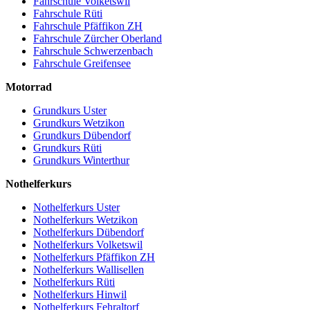
Fahrschule Volketswil
Fahrschule Rüti
Fahrschule Pfäffikon ZH
Fahrschule Zürcher Oberland
Fahrschule Schwerzenbach
Fahrschule Greifensee
Motorrad
Grundkurs Uster
Grundkurs Wetzikon
Grundkurs Dübendorf
Grundkurs Rüti
Grundkurs Winterthur
Nothelferkurs
Nothelferkurs Uster
Nothelferkurs Wetzikon
Nothelferkurs Dübendorf
Nothelferkurs Volketswil
Nothelferkurs Pfäffikon ZH
Nothelferkurs Wallisellen
Nothelferkurs Rüti
Nothelferkurs Hinwil
Nothelferkurs Fehraltorf