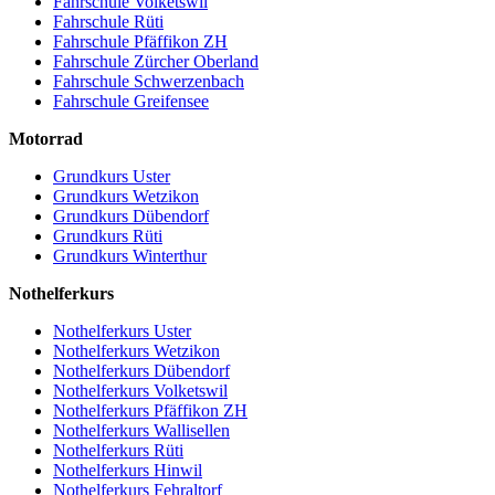
Fahrschule Volketswil
Fahrschule Rüti
Fahrschule Pfäffikon ZH
Fahrschule Zürcher Oberland
Fahrschule Schwerzenbach
Fahrschule Greifensee
Motorrad
Grundkurs Uster
Grundkurs Wetzikon
Grundkurs Dübendorf
Grundkurs Rüti
Grundkurs Winterthur
Nothelferkurs
Nothelferkurs Uster
Nothelferkurs Wetzikon
Nothelferkurs Dübendorf
Nothelferkurs Volketswil
Nothelferkurs Pfäffikon ZH
Nothelferkurs Wallisellen
Nothelferkurs Rüti
Nothelferkurs Hinwil
Nothelferkurs Fehraltorf