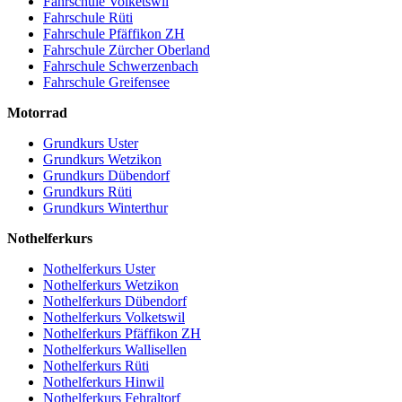
Fahrschule Volketswil
Fahrschule Rüti
Fahrschule Pfäffikon ZH
Fahrschule Zürcher Oberland
Fahrschule Schwerzenbach
Fahrschule Greifensee
Motorrad
Grundkurs Uster
Grundkurs Wetzikon
Grundkurs Dübendorf
Grundkurs Rüti
Grundkurs Winterthur
Nothelferkurs
Nothelferkurs Uster
Nothelferkurs Wetzikon
Nothelferkurs Dübendorf
Nothelferkurs Volketswil
Nothelferkurs Pfäffikon ZH
Nothelferkurs Wallisellen
Nothelferkurs Rüti
Nothelferkurs Hinwil
Nothelferkurs Fehraltorf