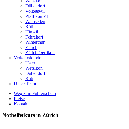
Wetzikon
Dübendorf
Volketswil
Pfäffikon ZH
Wallisellen
Rüti
Hinwil
Fehraltorf
Winterthur
Zürich
Zürich Oerlikon
Verkehrskunde
Uster
Wetzikon
Dübendorf
Rüti
Unser Team
Weg zum Führerschein
Preise
Kontakt
Nothelferkurs in Zürich