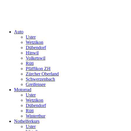
Auto
Uster
Wetzikon
Dübendorf
Hinwil
Volketswil
Rüti
Pfäffikon ZH
Zürcher Oberland
Schwerzenbach
Greifensee
Motorrad
Uster
Wetzikon
Dübendorf
Rüti
Winterthur
Nothelferkurs
Uster