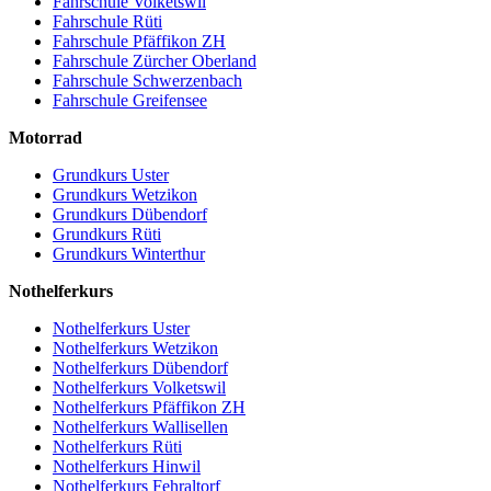
Fahrschule Volketswil
Fahrschule Rüti
Fahrschule Pfäffikon ZH
Fahrschule Zürcher Oberland
Fahrschule Schwerzenbach
Fahrschule Greifensee
Motorrad
Grundkurs Uster
Grundkurs Wetzikon
Grundkurs Dübendorf
Grundkurs Rüti
Grundkurs Winterthur
Nothelferkurs
Nothelferkurs Uster
Nothelferkurs Wetzikon
Nothelferkurs Dübendorf
Nothelferkurs Volketswil
Nothelferkurs Pfäffikon ZH
Nothelferkurs Wallisellen
Nothelferkurs Rüti
Nothelferkurs Hinwil
Nothelferkurs Fehraltorf